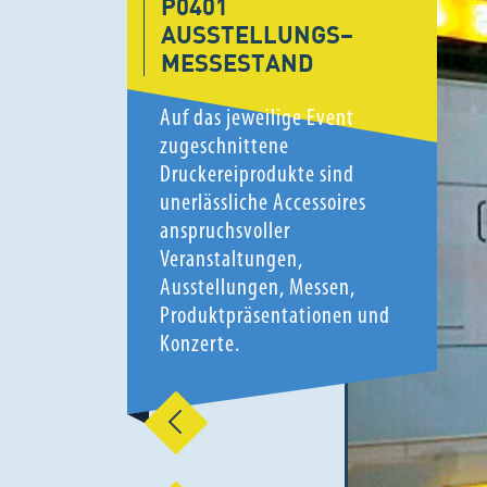
P0401
AUSSTELLUNGS–
MESSESTAND
Auf das jeweilige Event
zugeschnittene
Druckereiprodukte sind
unerlässliche Accessoires
anspruchsvoller
Veranstaltungen,
Ausstellungen, Messen,
Produktpräsentationen und
Konzerte.
Vorherige