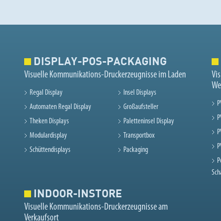
DISPLAY-POS-PACKAGING
Visuelle Kommunikations-Druckerzeugnisse im Laden
Vi
We
Regal Display
Insel Displays
P
Automaten Regal Display
Großaufsteller
P
Theken Displays
Paletteninsel Display
P
Modulardisplay
Transportbox
P
Schüttendisplays
Packaging
P
Sch
INDOOR-INSTORE
Visuelle Kommunikations-Druckerzeugnisse am
Verkaufsort