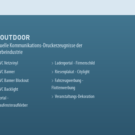
OUTDOOR
suelle Kommunikations-Druckerzeugnisse der
rbeindustrie
VC Netzvinyl
Ladenportal - Firmenschild
VC Banner
Riesenplakat - Citylight
VC Banner Blockout
Fahrzeugwerbung -
Flottenwerbung
VC Backlight
Veranstaltungs-Dekoration
ortal -
aufensteraufkleber