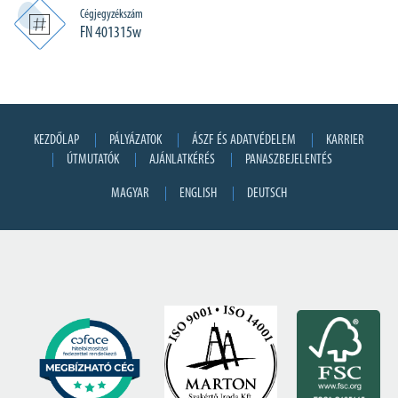
Cégjegyzékszám
FN 401315w
KEZDŐLAP
PÁLYÁZATOK
ÁSZF ÉS ADATVÉDELEM
KARRIER
ÚTMUTATÓK
AJÁNLATKÉRÉS
PANASZBEJELENTÉS
MAGYAR
ENGLISH
DEUTSCH