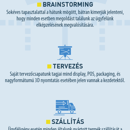
BRAINSTORMING
Sokéves tapasztalattal a hátunk mögött, bátran kimerjük jelenteni,
hogy minden esetben megoldást találunk az ügyfelünk
elképzelésének megvalósítására.
TERVEZÉS
Saját tervezőcsapatunk tagjai mind display, POS, packaging, és
nagyformátumú 3D nyomtatás esetében jelen vannak a kezdetektől.
SZÁLLÍTÁS
Ügyféligény esetén minden általunk gyártott termék szállítását a