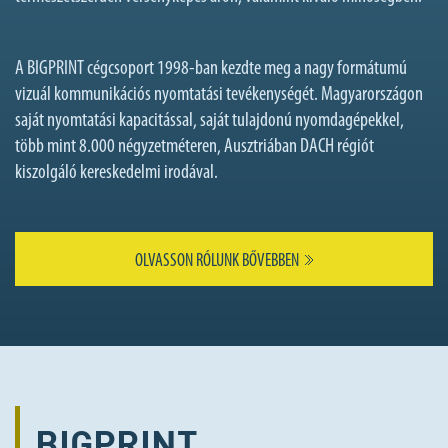
A BIGPRINT cégcsoport 1998-ban kezdte meg a nagy formátumú
vizuál kommunikációs nyomtatási tevékenységét. Magyarországon
saját nyomtatási kapacitással, saját tulajdonú nyomdagépekkel,
több mint 8.000 négyzetméteren, Ausztriában DACH régiót
kiszolgáló kereskedelmi irodával.
OLVASSON RÓLUNK BŐVEBBEN
BIGPRINT