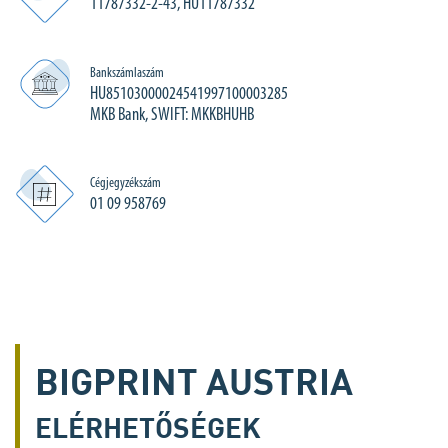
11787332-2-43, HU11787332
Bankszámlaszám
HU85103000024541997100003285
MKB Bank, SWIFT: MKKBHUHB
Cégjegyzékszám
01 09 958769
BIGPRINT AUSTRIA
ELÉRHETŐSÉGEK