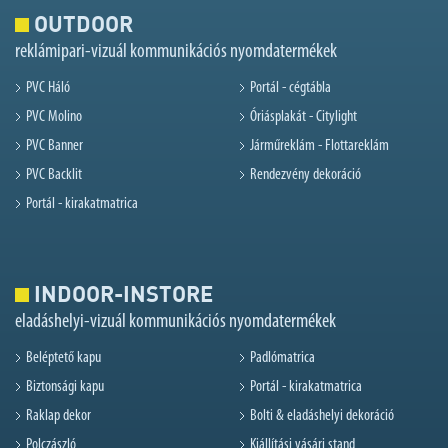
OUTDOOR
reklámipari-vizuál kommunikációs nyomdatermékek
PVC Háló
Portál - cégtábla
PVC Molino
Óriásplakát - Citylight
PVC Banner
Járműreklám - Flottareklám
PVC Backlit
Rendezvény dekoráció
Portál - kirakatmatrica
INDOOR-INSTORE
eladáshelyi-vizuál kommunikációs nyomdatermékek
Beléptető kapu
Padlómatrica
Biztonsági kapu
Portál - kirakatmatrica
Raklap dekor
Bolti & eladáshelyi dekoráció
Polczászló
Kiállítási vásári stand