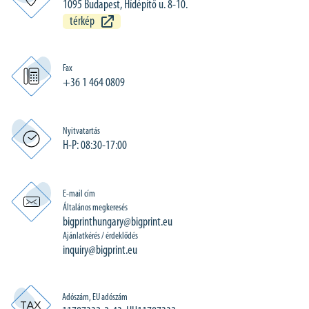
1095 Budapest, Hídépítő u. 8-10.
térkép
Fax
+36 1 464 0809
Nyitvatartás
H-P: 08:30-17:00
E-mail cím
Általános megkeresés
bigprinthungary@bigprint.eu
Ajánlatkérés / érdeklődés
inquiry@bigprint.eu
Adószám, EU adószám