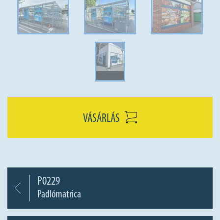
VÁSÁRLÁS
P0229
Padlómatrica