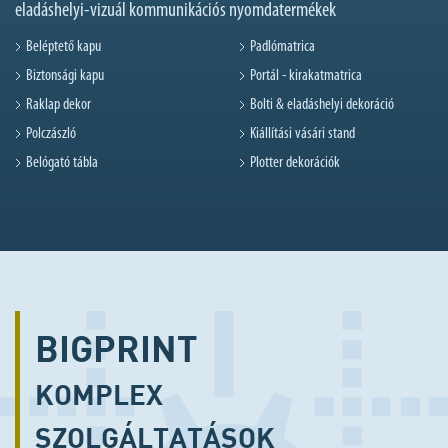
eladáshelyi-vizuál kommunikációs nyomdatermékek
Beléptető kapu
Padlómatrica
Biztonsági kapu
Portál - kirakatmatrica
Raklap dekor
Bolti & eladáshelyi dekoráció
Polczászló
Kiállítási vásári stand
Belógató tábla
Plotter dekorációk
BIGPRINT
KOMPLEX
SZOLGÁLTATÁSOK