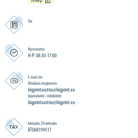
térkép
Fax
Nyitvatartás
H-P: 08:30-17:00
E-mail cím
Általános megkeresés
bigprintaustria@bigprint.eu
Ajánlatkérés / érdeklődés
bigprintaustria@bigprint.eu
Adószám, EU adószám
ATU68194517