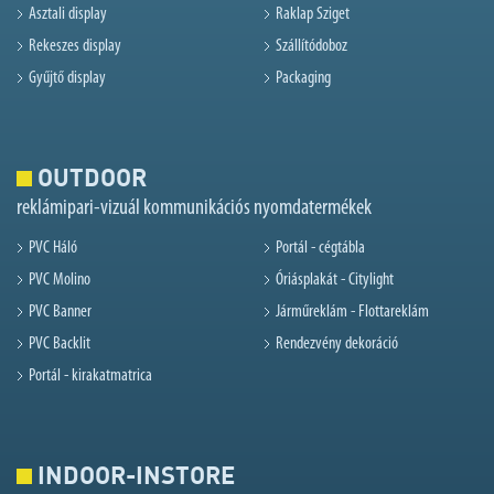
Asztali display
Raklap Sziget
Rekeszes display
Szállítódoboz
Gyűjtő display
Packaging
OUTDOOR
reklámipari-vizuál kommunikációs nyomdatermékek
PVC Háló
Portál - cégtábla
PVC Molino
Óriásplakát - Citylight
PVC Banner
Járműreklám - Flottareklám
PVC Backlit
Rendezvény dekoráció
Portál - kirakatmatrica
INDOOR-INSTORE