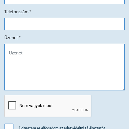
Telefonszám *
Üzenet *
Elolvastam és elfogadom az
adatvédelmi tájékoztató
t