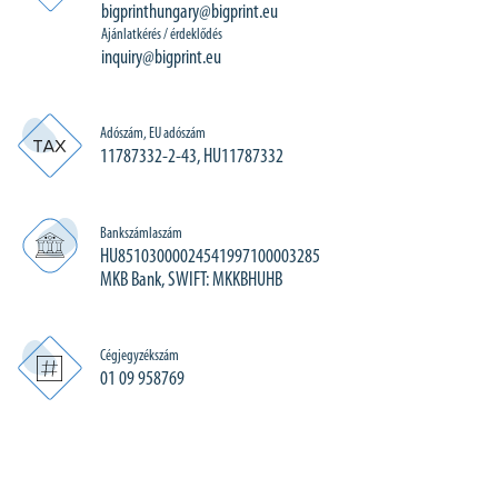
bigprinthungary@bigprint.eu
Ajánlatkérés / érdeklődés
inquiry@bigprint.eu
Adószám, EU adószám
11787332-2-43, HU11787332
Bankszámlaszám
HU85103000024541997100003285
MKB Bank, SWIFT: MKKBHUHB
Cégjegyzékszám
01 09 958769