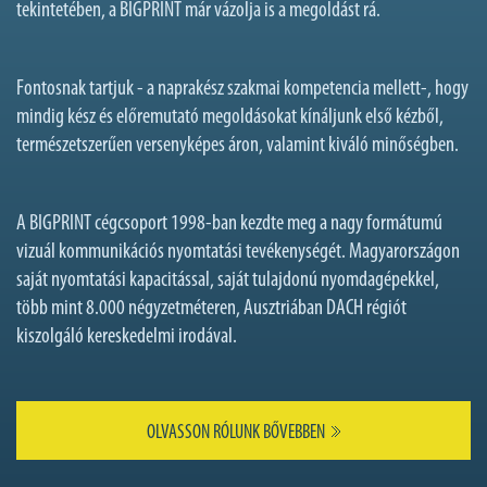
tekintetében, a BIGPRINT már vázolja is a megoldást rá.
Fontosnak tartjuk - a naprakész szakmai kompetencia mellett-, hogy
mindig kész és előremutató megoldásokat kínáljunk első kézből,
természetszerűen versenyképes áron, valamint kiváló minőségben.
A BIGPRINT cégcsoport 1998-ban kezdte meg a nagy formátumú
vizuál kommunikációs nyomtatási tevékenységét. Magyarországon
saját nyomtatási kapacitással, saját tulajdonú nyomdagépekkel,
több mint 8.000 négyzetméteren, Ausztriában DACH régiót
kiszolgáló kereskedelmi irodával.
OLVASSON RÓLUNK BŐVEBBEN