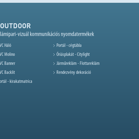
OUTDOOR
klámipari-vizuál kommunikációs nyomdatermékek
VC Háló
Portál - cégtábla
VC Molino
Óriásplakát - Citylight
VC Banner
Járműreklám - Flottareklám
VC Backlit
Rendezvény dekoráció
ortál - kirakatmatrica