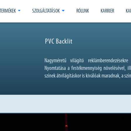
TERMÉKEK
SZOLGÁLTATÁSOK
RÓLUNK
KARRIER
KA
PVC Backlit
Nagyméretű világító reklámberendezésekre á
Nyomtatása a festékmennyiség növelésével, ill
színek átvilágításkor is kiválóak maradnak, a szí