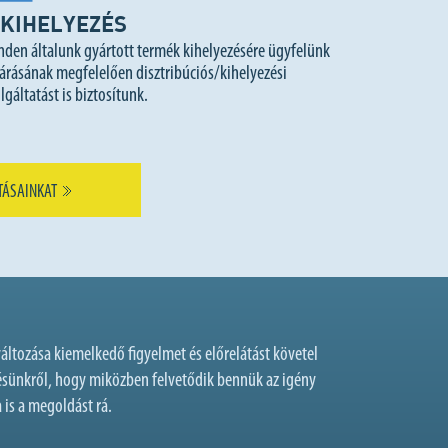
KIHELYEZÉS
nden általunk gyártott termék kihelyezésére ügyfelünk
árásának megfelelően disztribúciós/kihelyezési
lgáltatást is biztosítunk.
TÁSAINKAT
tozása kiemelkedő figyelmet és előrelátást követel
vésünkről, hogy miközben felvetődik bennük az igény
is a megoldást rá.