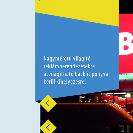
Nagyméretű világító
reklámberendezésekre
átvilágítható backlit ponyva
kerül kihelyezésre.
Előző
Előző