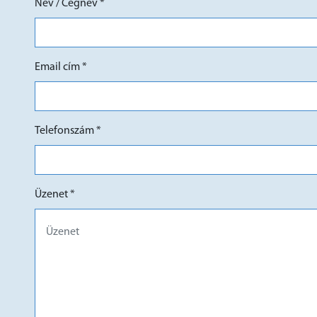
Név / Cégnév *
Email cím *
Telefonszám *
Üzenet *