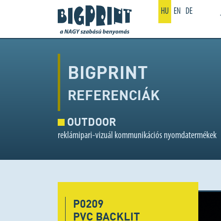
HU
EN
DE
BIGPRINT
REFERENCIÁK
OUTDOOR
reklámipari-vizuál kommunikációs nyomdatermékek
P0209
PVC BACKLIT