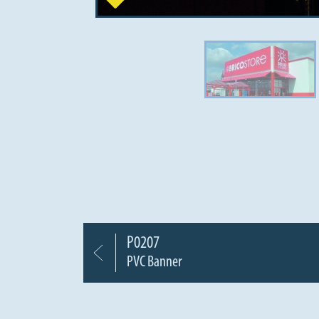
P0207
PVC Banner