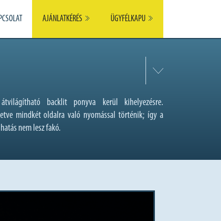
PCSOLAT
AJÁNLATKÉRÉS
ÜGYFÉLKAPU
tvilágítható backlit ponyva kerül kihelyezésre.
etve mindkét oldalra való nyomással történik; így a
nhatás nem lesz fakó.