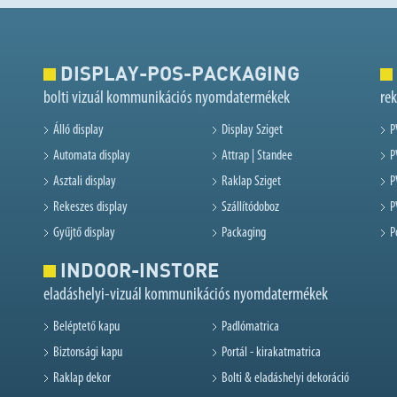
DISPLAY-POS-PACKAGING
bolti vizuál kommunikációs nyomdatermékek
re
Álló display
Display Sziget
P
Automata display
Attrap | Standee
P
Asztali display
Raklap Sziget
P
Rekeszes display
Szállítódoboz
P
Gyűjtő display
Packaging
P
INDOOR-INSTORE
eladáshelyi-vizuál kommunikációs nyomdatermékek
Beléptető kapu
Padlómatrica
Biztonsági kapu
Portál - kirakatmatrica
Raklap dekor
Bolti & eladáshelyi dekoráció