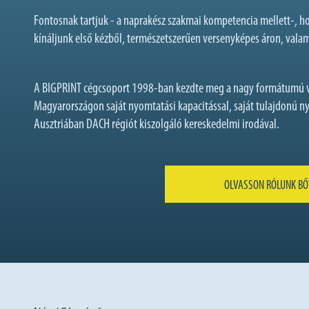
Fontosnak tartjuk - a naprakész szakmai kompetencia mellett-, 
kínáljunk első kézből, természetszerűen versenyképes áron, vala
A BIGPRINT cégcsoport 1998-ban kezdte meg a nagy formátumú v
Magyarországon saját nyomtatási kapacitással, saját tulajdonú
Ausztriában DACH régiót kiszolgáló kereskedelmi irodával.
OLVASSON RÓLUNK BŐ